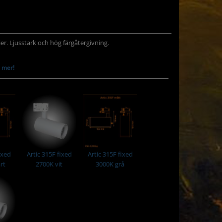
er. Ljusstark och hög färgåtergivning.
 mer!
r.
marknaden. Enkel fasväljare.
ara.
ophat/snoot, färgfilter mm.
ixed
Artic 315F fixed
Artic 315F fixed
on och infästningar finns som beställningsvaror.
rt
2700K vit
3000K grå