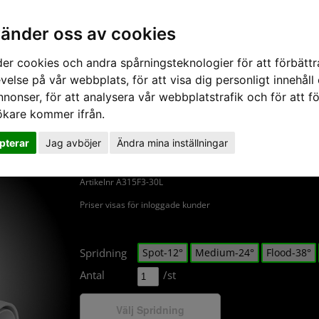
vänder oss av cookies
er cookies och andra spårningsteknologier för att förbättr
velse på vår webbplats, för att visa dig personligt innehåll
Nyheter
Om Ljusteknik
nnonser, för att analysera vår webbplatstrafik och för att fö
ökare kommer ifrån.
Artic 315F fixed 3000K vit
pterar
Jag avböjer
Ändra mina inställningar
Generation 3 av klassiska museispoten Artic.
Artikelnr A315F3-30L
Priser visas för inloggade kunder
Spridning
Spot-12°
Medium-24°
Flood-38°
Antal
/st
Välj Spridning