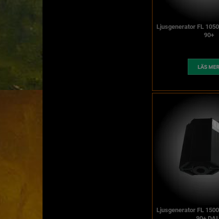
Ljusgenerator FL 105
90+
Ljusgenerator FL 150
90+ DAL