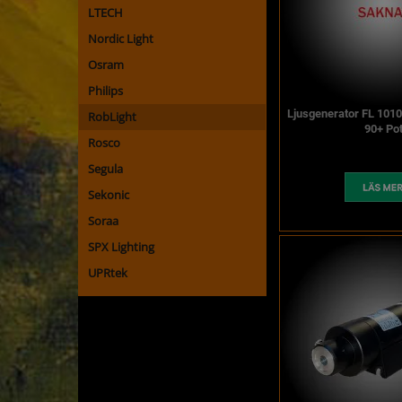
LTECH
Nordic Light
Osram
Philips
Ljusgenerator FL 101
RobLight
90+ Po
Rosco
Segula
Sekonic
Soraa
SPX Lighting
UPRtek