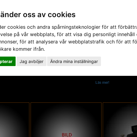
vänder oss av cookies
er cookies och andra spårningsteknologier för att förbättr
velse på vår webbplats, för att visa dig personligt innehåll
Nyheter
Om Ljusteknik
nnonser, för att analysera vår webbplatstrafik och för att fö
ökare kommer ifrån.
gar för museer
pterar
Jag avböjer
Ändra mina inställningar
strial fibre group att tillverka fiberoptik. RobLight är idag ett eget bolag med s
bLight på deras webbplats.
Läs mer!
rsäljare.