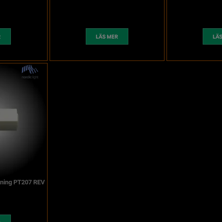
tning PT207 REV