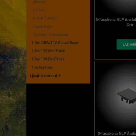
Skarvar
L-Hörn
X- och T-skarv
3-fasskena NLP Anslu
Grå
Infästningar
Tillbehör 3-fasskenor
1-fas 240V/12V Global Base
1-fas 12V MiniTrack
1-fas 12V PicoTrack
Trunksystem
Ljusinstrument +
3-fasskena NLP Änds