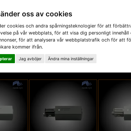
vänder oss av cookies
er cookies och andra spårningsteknologier för att förbättr
velse på vår webbplats, för att visa dig personligt innehåll
Nyheter
Om Ljusteknik
nnonser, för att analysera vår webbplatstrafik och för att fö
ökare kommer ifrån.
› Anslutningar
Teknik
pterar
Jag avböjer
Ändra mina inställningar