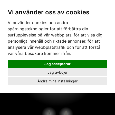
Vi använder oss av cookies
Hem
›
Skenor
›
3-fas 240V
› 3-fasskena NLP Anslutning PT207 REV Vit
Vi använder cookies och andra
spårningsteknologier för att förbättra din
surfupplevelse på vår webbplats, för att visa dig
personligt innehåll och riktade annonser, för att
analysera vår webbplatstrafik och för att förstå
var våra besökare kommer ifrån.
Jag accepterar
Jag avböjer
Ändra mina inställningar