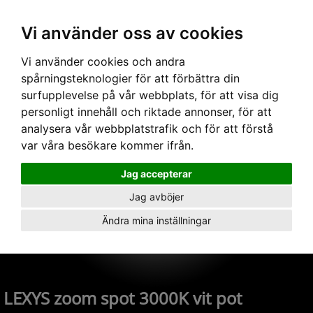
Vi använder oss av cookies
Hem
›
Armaturer
› LEXYS zoom spot 3000K vit pot
Vi använder cookies och andra
spårningsteknologier för att förbättra din
surfupplevelse på vår webbplats, för att visa dig
personligt innehåll och riktade annonser, för att
analysera vår webbplatstrafik och för att förstå
var våra besökare kommer ifrån.
Jag accepterar
Jag avböjer
Ändra mina inställningar
LEXYS zoom spot 3000K vit pot