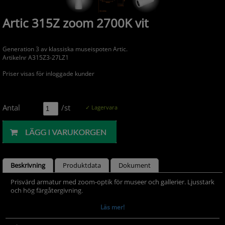
Artic 315Z zoom 2700K vit
Generation 3 av klassiska museispoten Artic.
Artikelnr A315Z3-27LZ1
Priser visas för inloggade kunder
Antal
/st
✓ Lagervara
Beskrivning
Produktdata
Dokument
Prisvärd armatur med zoom-optik för museer och gallerier. Ljusstark
och hög färgåtergivning.
- LED COB på 1425 lumen och CRI Ra 97.
Läs mer!
- Enkelt att justera spridningsvinkel via zoom-optik på 10-60°.
- Inbyggd dimmer som regleras med en potentiometer.