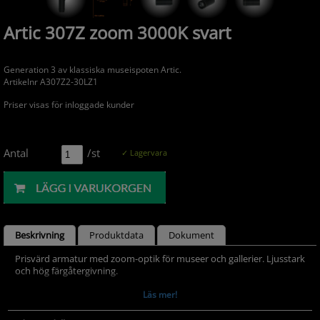
Artic 307Z zoom 3000K svart
Generation 3 av klassiska museispoten Artic.
Artikelnr A307Z2-30LZ1
Priser visas för inloggade kunder
Antal
/st
✓ Lagervara
Beskrivning
Produktdata
Dokument
Prisvärd armatur med zoom-optik för museer och gallerier. Ljusstark
och hög färgåtergivning.
- LED COB på 665 lumen och CRI Ra 97.
Läs mer!
- Enkelt att justera spridningsvinkel via zoom-optik på 10-60°.
- Inbyggd dimmer som regleras med en potentiometer.