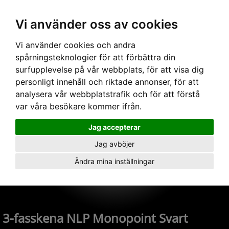
Vi använder oss av cookies
Hem
›
Skenor
›
3-fas 240V
› 3-fasskena NLP Monopoint Svart
Vi använder cookies och andra
spårningsteknologier för att förbättra din
surfupplevelse på vår webbplats, för att visa dig
personligt innehåll och riktade annonser, för att
analysera vår webbplatstrafik och för att förstå
var våra besökare kommer ifrån.
Jag accepterar
Jag avböjer
Ändra mina inställningar
3-fasskena NLP Monopoint Svart