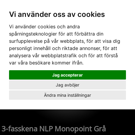
Vi använder oss av cookies
Hem
›
Skenor
›
3-fas 240V
› 3-fasskena NLP Monopoint Grå
Vi använder cookies och andra
spårningsteknologier för att förbättra din
surfupplevelse på vår webbplats, för att visa dig
personligt innehåll och riktade annonser, för att
analysera vår webbplatstrafik och för att förstå
var våra besökare kommer ifrån.
Jag accepterar
Jag avböjer
Ändra mina inställningar
3-fasskena NLP Monopoint Grå