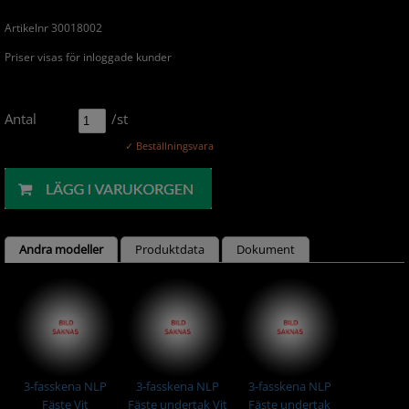
Artikelnr 30018002
Priser visas för inloggade kunder
Antal
/st
✓ Beställningsvara
Andra modeller
Produktdata
Dokument
3-fasskena NLP
3-fasskena NLP
3-fasskena NLP
Fäste Vit
Fäste undertak Vit
Fäste undertak