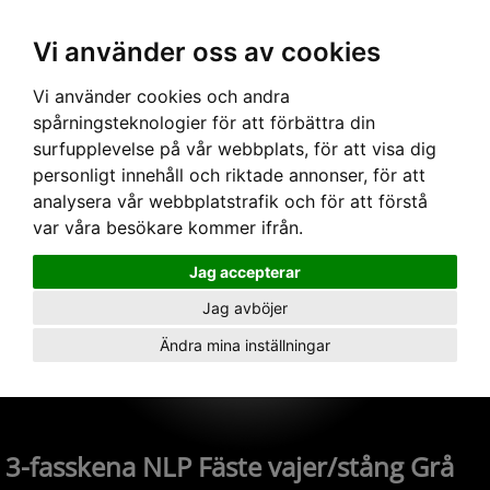
Vi använder oss av cookies
Hem
›
Skenor
›
3-fas 240V
› 3-fasskena NLP Fäste vajer/stång Grå
Vi använder cookies och andra
spårningsteknologier för att förbättra din
surfupplevelse på vår webbplats, för att visa dig
personligt innehåll och riktade annonser, för att
analysera vår webbplatstrafik och för att förstå
var våra besökare kommer ifrån.
Jag accepterar
Jag avböjer
Ändra mina inställningar
3-fasskena NLP Fäste vajer/stång Grå