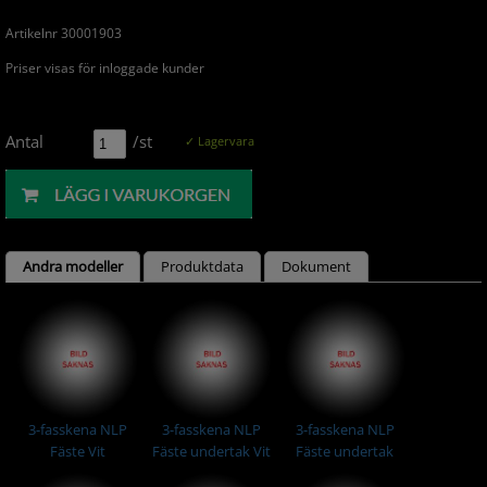
Artikelnr 30001903
Priser visas för inloggade kunder
Antal
/st
✓ Lagervara
Andra modeller
Produktdata
Dokument
3-fasskena NLP
3-fasskena NLP
3-fasskena NLP
Fäste Vit
Fäste undertak Vit
Fäste undertak
distans Vit