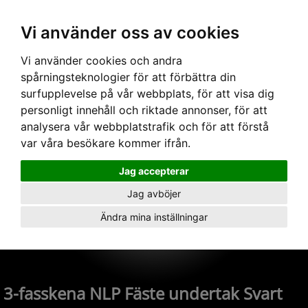
Vi använder oss av cookies
Hem
›
Skenor
›
3-fas 240V
› 3-fasskena NLP Fäste undertak Svart
Vi använder cookies och andra
spårningsteknologier för att förbättra din
surfupplevelse på vår webbplats, för att visa dig
personligt innehåll och riktade annonser, för att
analysera vår webbplatstrafik och för att förstå
var våra besökare kommer ifrån.
Jag accepterar
Jag avböjer
Ändra mina inställningar
3-fasskena NLP Fäste undertak Svart