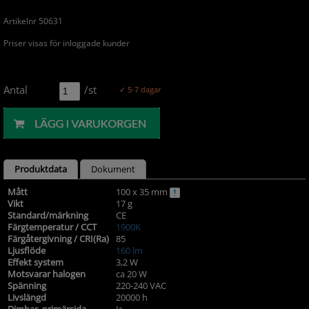
Artikelnr 50631
Priser visas för inloggade kunder
Antal
/st
✓ 5-7 dagar
Produktdata
Dokument
Mått
100 x 35 mm
Vikt
17 g
Standard/märkning
CE
Färgtemperatur / CCT
1900K
Färgåtergivning / CRI(Ra)
85
Ljusflöde
160 lm
Effekt system
3,2 W
Motsvarar halogen
ca 20 W
Spänning
220-240 VAC
Livslängd
20000 h
Dimbar, primärsida
Ja