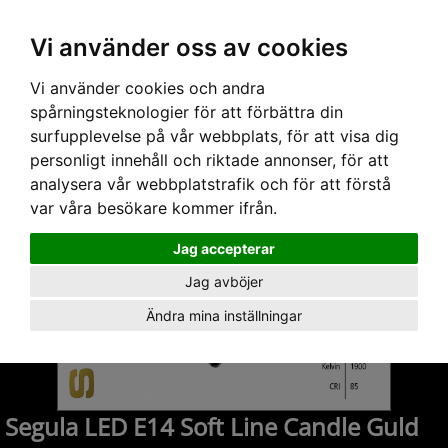
Vi använder oss av cookies
Hem
›
Ljuskällor
›
Dekorativa
› Segula LED E14 Soft Line Candle Guld
Vi använder cookies och andra
spårningsteknologier för att förbättra din
surfupplevelse på vår webbplats, för att visa dig
personligt innehåll och riktade annonser, för att
analysera vår webbplatstrafik och för att förstå
var våra besökare kommer ifrån.
Jag accepterar
Jag avböjer
Ändra mina inställningar
Segula LED E14 Soft Line Candle Guld