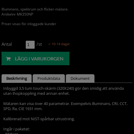
Illuminans, spektrum och flicker-mätare.
Artikelnr MK350NP
Priser visas för inloggade kunder
Antal
/st
✓ 10-14 dagar
Beskrivning
Produktdata
Dokument
Inbyggd 3,5 tum touch-skärm (320X240) gör den smidig att använda
utan ihopkoppling med annan enhet.
Mätaren kan visa över 40 parametrar. Exempelvis illuminans, CRI, CCT,
SPD, Ra, CIE 1931 mm.
Kalibrerad mot NIST-spårbar utrustning.
Ingår i paketet:
- Mätare