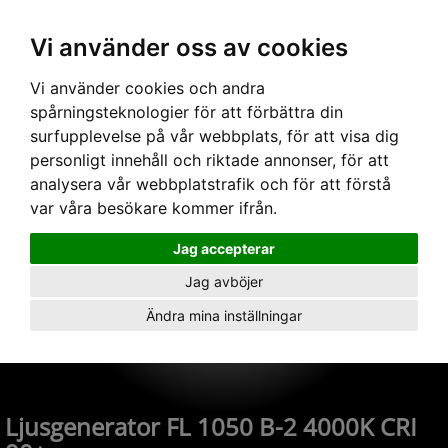
Vi använder oss av cookies
Hem
›
Fiberoptik
›
Ljusgeneratorer
› Ljusgenerator FL 1050 B-2 4000K CRI 90+
Vi använder cookies och andra
spårningsteknologier för att förbättra din
surfupplevelse på vår webbplats, för att visa dig
personligt innehåll och riktade annonser, för att
analysera vår webbplatstrafik och för att förstå
var våra besökare kommer ifrån.
Jag accepterar
Jag avböjer
Ändra mina inställningar
Ljusgenerator FL 1050 B-2 4000K CRI