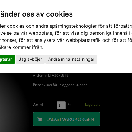
vänder oss av cookies
er cookies och andra spårningsteknologier för att förbättr
velse på vår webbplats, för att visa dig personligt innehåll
Nyheter
Om Ljusteknik
nnonser, för att analysera vår webbplatstrafik och för att fö
ökare kommer ifrån.
L818 till Artic 307
pterar
Jag avböjer
Ändra mina inställningar
CTB 3000K->3500K
Artikelnr LTA307L818
Priser visas för inloggade kunder
Antal
/st
✓ Lagervara