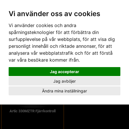
Vi använder oss av cookies
Hem
›
Armaturer
›
Tillbehör
› Övrigt
Övriga armaturtillbehör- LjusTeknik
Vi använder cookies och andra
spårningsteknologier för att förbättra din
surfupplevelse på vår webbplats, för att visa dig
personligt innehåll och riktade annonser, för att
analysera vår webbplatstrafik och för att förstå
var våra besökare kommer ifrån.
Jag accepterar
Jag avböjer
Ändra mina inställningar
Artic 330MZTR Fjärrkontroll