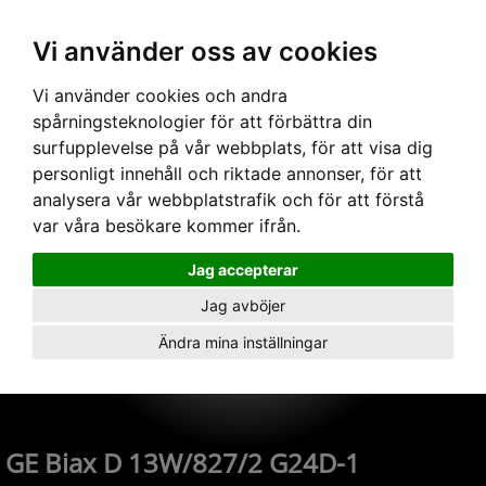
Vi använder oss av cookies
Hem
›
Ljuskällor
› GE Biax D 13W/827/2 G24D-1
Vi använder cookies och andra
spårningsteknologier för att förbättra din
surfupplevelse på vår webbplats, för att visa dig
personligt innehåll och riktade annonser, för att
analysera vår webbplatstrafik och för att förstå
var våra besökare kommer ifrån.
Jag accepterar
Jag avböjer
Ändra mina inställningar
GE Biax D 13W/827/2 G24D-1