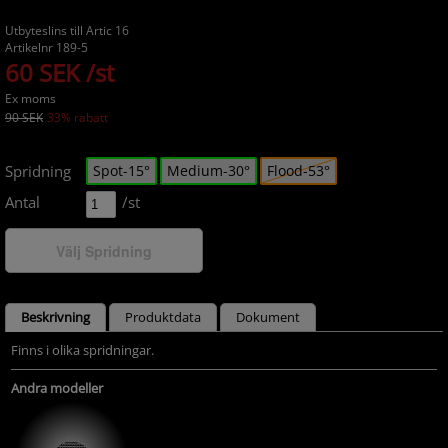
Utbyteslins till Artic 16
Artikelnr 189-5
60 SEK /st
Ex moms
90 SEK
33% rabatt
Spridning
Spot-15°
Medium-30°
Flood-53°
Antal
/st
Välj Spridning
Beskrivning
Produktdata
Dokument
Finns i olika spridningar.
Andra modeller