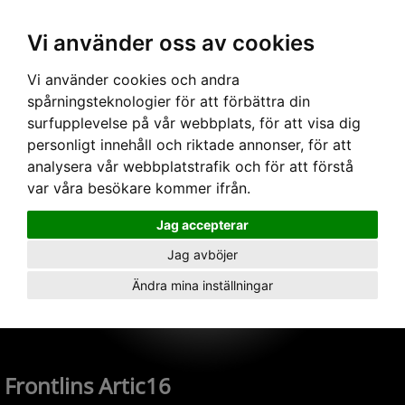
Vi använder oss av cookies
Hem
›
Armaturer
›
Tillbehör
›
Linser/Reflektorer
› Frontlins Artic16
Vi använder cookies och andra
spårningsteknologier för att förbättra din
surfupplevelse på vår webbplats, för att visa dig
personligt innehåll och riktade annonser, för att
analysera vår webbplatstrafik och för att förstå
var våra besökare kommer ifrån.
Jag accepterar
Jag avböjer
Ändra mina inställningar
Frontlins Artic16