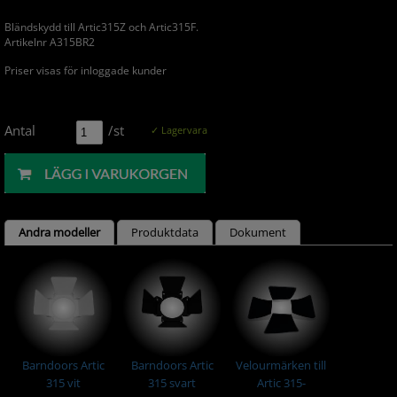
Bländskydd till Artic315Z och Artic315F.
Artikelnr A315BR2
Priser visas för inloggade kunder
Antal
/st
✓ Lagervara
Andra modeller
Produktdata
Dokument
Barndoors Artic
Barndoors Artic
Velourmärken till
315 vit
315 svart
Artic 315-