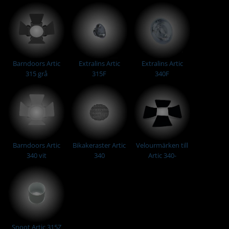
barndoors
Barndoors Artic
Extralins Artic
Extralins Artic
315 grå
315F
340F
Barndoors Artic
Bikakeraster Artic
Velourmärken till
340 vit
340
Artic 340-
barndoors
Snoot Artic 315Z