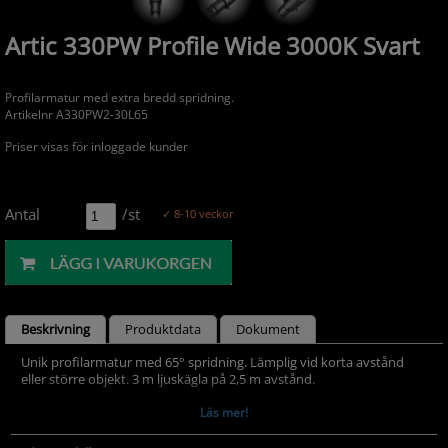
Artic 330PW Profile Wide 3000K Svart
Profilarmatur med extra bredd spridning.
Artikelnr A330PW2-30L65
Priser visas för inloggade kunder
Antal
/st
✓ 8-10 veckor
Beskrivning
Produktdata
Dokument
Unik profilarmatur med 65° spridning. Lämplig vid korta avstånd
eller större objekt. 3 m ljuskägla på 2,5 m avstånd.
Möjlighet att montera gobo.
Läs mer!