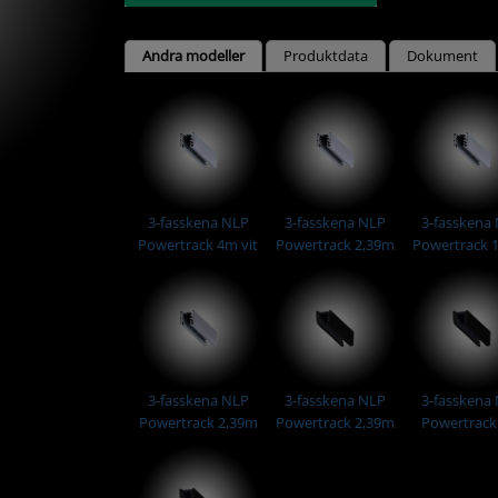
Andra modeller
Produktdata
Dokument
3-fasskena NLP
3-fasskena NLP
3-fasskena
Powertrack 4m vit
Powertrack 2,39m
Powertrack 
vit
vit
3-fasskena NLP
3-fasskena NLP
3-fasskena
Powertrack 2,39m
Powertrack 2,39m
Powertrac
Grå
Svart
Svart