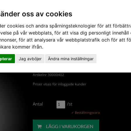
vänder oss av cookies
er cookies och andra spårningsteknologier för att förbättr
velse på vår webbplats, för att visa dig personligt innehåll
Nyheter
Om Ljusteknik
nnonser, för att analysera vår webbplatstrafik och för att fö
ökare kommer ifrån.
3-fasskena NLP Powertrack 4
pterar
Jag avböjer
Ändra mina inställningar
Denna skena kräver transport som långgods.
Artikelnr 30000402
Priser visas för inloggade kunder
Antal
/st
✓ Beställningsvara