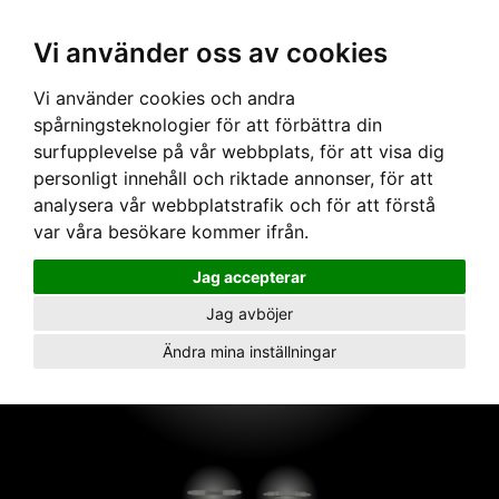
Vi använder oss av cookies
Hem
›
Skenor
›
3-fas 240V
› 3-fasskena NLP Flexskarv PT255 Vit
Vi använder cookies och andra
spårningsteknologier för att förbättra din
surfupplevelse på vår webbplats, för att visa dig
personligt innehåll och riktade annonser, för att
analysera vår webbplatstrafik och för att förstå
var våra besökare kommer ifrån.
Jag accepterar
Jag avböjer
Ändra mina inställningar